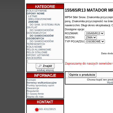
155/65/R13 MATADOR MP
KOŁA UŻYWANE
OPONY NOWE
LETNIE
MP54 Sibir Snow. Znakomita przyczep
WIELOSEZONOWE
porą. Znakomita przyczepność na śnie
ZIMOWE
DO SAM. SYSTEMU RUN
nawierzchni. Długi okres eksploatacji.
ON FLAT
Dostępne opcje:
DO SAMOCHODÓW
DOSTAWCZYCH
ROZMIAR:
DO SAMOCHODÓW
SEZON:
OSOBOWYCH
DO SAMOCHODÓW
TYP POJAZDU:
TERENOWYCH
KOŁA NOWE
FELGI ALUMINIOWE
FELGI STALOWE
Data doda
OPONY UŻYWANE
AKCESORIA
Zapraszamy do naszych
serwisów 
szukaj więcej
Chcesz kupić ten prod
Kontakt
Wysli
Serwisy wulkanizacyjne
Punkty sprzedaży opon
Gwarancje
Regulamin
O naszej firmie
Napisz do nas
GG 43123815