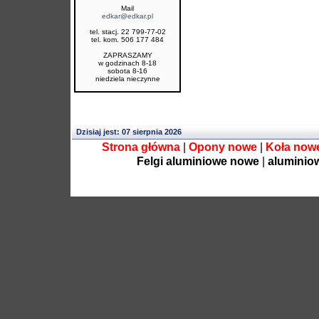
Mail
edkar@edkar.pl
tel. stacj. 22 799-77-02
tel. kom. 506 177 484
ZAPRASZAMY
w godzinach 8-18
sobota 8-16
niedziela nieczynne
Dzisiaj jest: 07 sierpnia 2026
Strona główna
|
Opony nowe
|
Koła now
Felgi aluminiowe nowe
|
aluminio