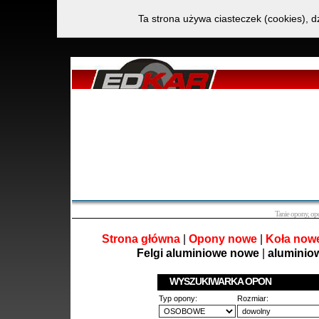
Ta strona używa ciasteczek (cookies), d
Tanie opony, o
Strona główna
|
Opony nowe
|
Koła now
Felgi aluminiowe nowe
|
aluminio
WYSZUKIWARKA OPON
Typ opony:
Rozmiar: