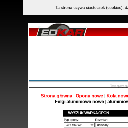
Ta strona używa ciasteczek (cookies), d
Tanie opony, o
Strona główna
|
Opony nowe
|
Koła now
Felgi aluminiowe nowe
|
aluminio
WYSZUKIWARKA OPON
Typ opony:
Rozmiar: