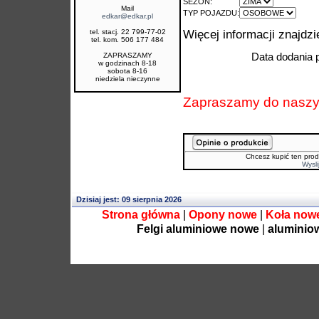
SEZON:
Mail
TYP POJAZDU:
edkar@edkar.pl
tel. stacj. 22 799-77-02
Więcej informacji znajdz
tel. kom. 506 177 484
Data dodania 
ZAPRASZAMY
w godzinach 8-18
sobota 8-16
niedziela nieczynne
Zapraszamy do nasz
Chcesz kupić ten prod
Wysli
Dzisiaj jest: 09 sierpnia 2026
Strona główna
|
Opony nowe
|
Koła now
Felgi aluminiowe nowe
|
aluminio