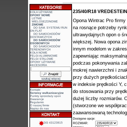
235/40/R18 VREDESTEIN
KOŁA UŻYWANE
OPONY NOWE
LETNIE
Opona Wintrac Pro firmy
WIELOSEZONOWE
ZIMOWE
na rosnące potrzeby ryn
DO SAM. SYSTEMU RUN
ON FLAT
ultrawydajnych opon o śre
DO SAMOCHODÓW
DOSTAWCZYCH
DO SAMOCHODÓW
większej. Nowa opona zi
OSOBOWYCH
DO SAMOCHODÓW
innym modelom w zakresi
TERENOWYCH
KOŁA NOWE
zapewniając maksymalną
FELGI ALUMINIOWE
FELGI STALOWE
OPONY UŻYWANE
podczas pokonywania zak
AKCESORIA
mokrej nawierzchni i zna
przy dużych prędkościac
szukaj więcej
w indeksie prędkości Y, 
Kontakt
do stosowania przy prędk
Serwisy wulkanizacyjne
Punkty sprzedaży opon
dużej liczby rozmiarów. 
Gwarancje
Regulamin
(stworzone we współpracy
O naszej firmie
Napisz do nas
zaawansowaną technolog
Dostępne opcje:
GG 43123815
ROZMIAR: